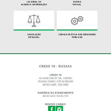
LEI GERAL DE
DIÁRIO
ACESSO À INFORMAÇÃO
OFICIAL
LEGISLAÇÃO
CÓDIGO DE ÉTICA DOS SERVIDORES
ESTADUAL
PÚBLICOS
CREDE 10 - RUSSAS
CREDE 10
AV. DOM LINO Nº 156 - CENTRO
RUSSAS, CEARÁ | CEP: 62.900-000
88 3621.6485 - 3621.6483
HORÁRIO DE ATENDIMENTO
8H ÀS 12H E 13H ÀS 17H
NOSSOS CANAIS