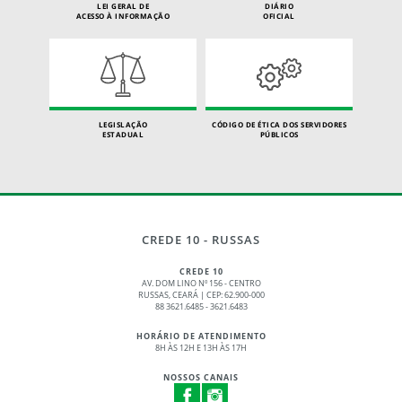
LEI GERAL DE
DIÁRIO
ACESSO À INFORMAÇÃO
OFICIAL
LEGISLAÇÃO
CÓDIGO DE ÉTICA DOS SERVIDORES
ESTADUAL
PÚBLICOS
CREDE 10 - RUSSAS
CREDE 10
AV. DOM LINO Nº 156 - CENTRO
RUSSAS, CEARÁ | CEP: 62.900-000
88 3621.6485 - 3621.6483
HORÁRIO DE ATENDIMENTO
8H ÀS 12H E 13H ÀS 17H
NOSSOS CANAIS