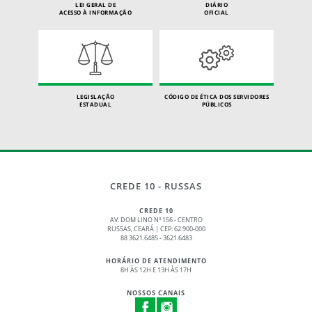
LEI GERAL DE
DIÁRIO
ACESSO À INFORMAÇÃO
OFICIAL
LEGISLAÇÃO
CÓDIGO DE ÉTICA DOS SERVIDORES
ESTADUAL
PÚBLICOS
CREDE 10 - RUSSAS
CREDE 10
AV. DOM LINO Nº 156 - CENTRO
RUSSAS, CEARÁ | CEP: 62.900-000
88 3621.6485 - 3621.6483
HORÁRIO DE ATENDIMENTO
8H ÀS 12H E 13H ÀS 17H
NOSSOS CANAIS