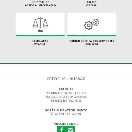
LEI GERAL DE
DIÁRIO
ACESSO À INFORMAÇÃO
OFICIAL
LEGISLAÇÃO
CÓDIGO DE ÉTICA DOS SERVIDORES
ESTADUAL
PÚBLICOS
CREDE 10 - RUSSAS
CREDE 10
AV. DOM LINO Nº 156 - CENTRO
RUSSAS, CEARÁ | CEP: 62.900-000
88 3621.6485 - 3621.6483
HORÁRIO DE ATENDIMENTO
8H ÀS 12H E 13H ÀS 17H
NOSSOS CANAIS