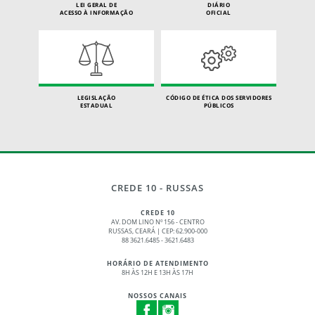
LEI GERAL DE
DIÁRIO
ACESSO À INFORMAÇÃO
OFICIAL
LEGISLAÇÃO
CÓDIGO DE ÉTICA DOS SERVIDORES
ESTADUAL
PÚBLICOS
CREDE 10 - RUSSAS
CREDE 10
AV. DOM LINO Nº 156 - CENTRO
RUSSAS, CEARÁ | CEP: 62.900-000
88 3621.6485 - 3621.6483
HORÁRIO DE ATENDIMENTO
8H ÀS 12H E 13H ÀS 17H
NOSSOS CANAIS