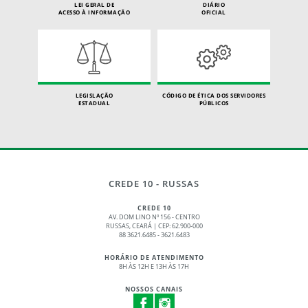
LEI GERAL DE
DIÁRIO
ACESSO À INFORMAÇÃO
OFICIAL
LEGISLAÇÃO
CÓDIGO DE ÉTICA DOS SERVIDORES
ESTADUAL
PÚBLICOS
CREDE 10 - RUSSAS
CREDE 10
AV. DOM LINO Nº 156 - CENTRO
RUSSAS, CEARÁ | CEP: 62.900-000
88 3621.6485 - 3621.6483
HORÁRIO DE ATENDIMENTO
8H ÀS 12H E 13H ÀS 17H
NOSSOS CANAIS