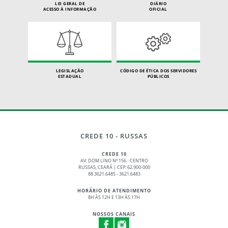
LEI GERAL DE
DIÁRIO
ACESSO À INFORMAÇÃO
OFICIAL
LEGISLAÇÃO
CÓDIGO DE ÉTICA DOS SERVIDORES
ESTADUAL
PÚBLICOS
CREDE 10 - RUSSAS
CREDE 10
AV. DOM LINO Nº 156 - CENTRO
RUSSAS, CEARÁ | CEP: 62.900-000
88 3621.6485 - 3621.6483
HORÁRIO DE ATENDIMENTO
8H ÀS 12H E 13H ÀS 17H
NOSSOS CANAIS